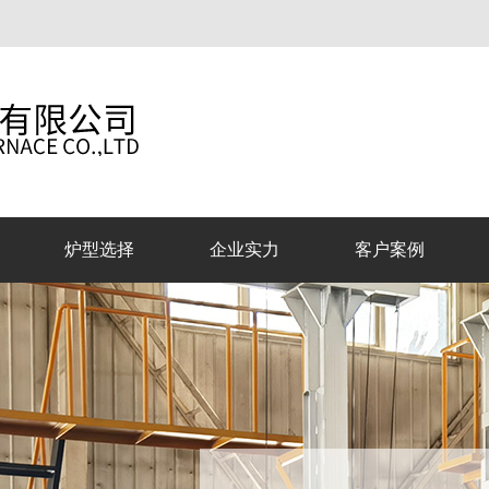
炉型选择
企业实力
客户案例