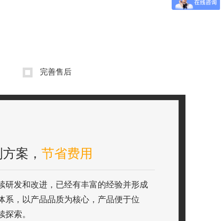
完善售后
制方案，
节省费用
续研发和改进，已经有丰富的经验并形成
体系，以产品品质为核心，产品便于位
续探索。