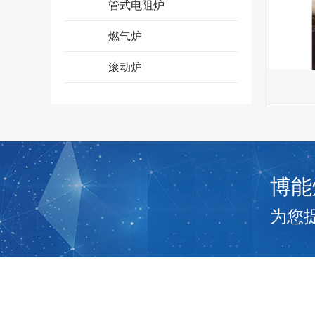
管式电阻炉
燃气炉
滚动炉
博能
为您