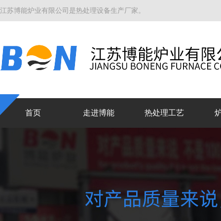
江苏博能炉业有限公司是热处理设备生产厂家。
首页
走进博能
热处理工艺