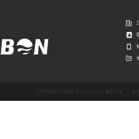
江苏博能炉业有限公司 © 2020-2021 版权所有
备案