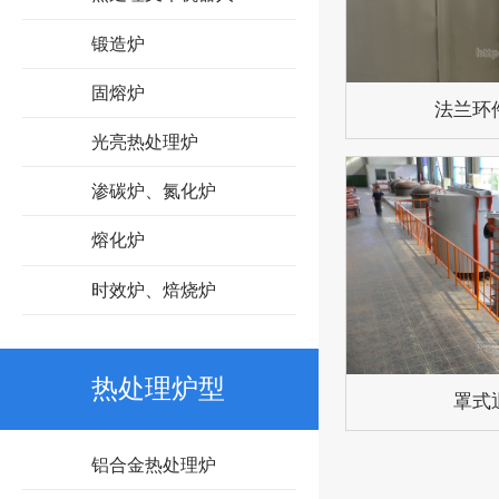
锻造炉
固熔炉
法兰环
光亮热处理炉
渗碳炉、氮化炉
熔化炉
时效炉、焙烧炉
热处理炉型
罩式
铝合金热处理炉